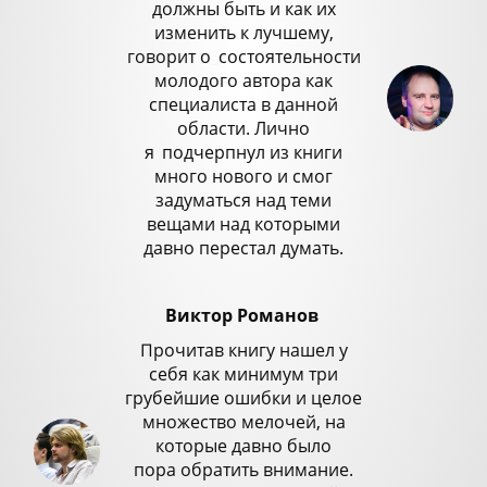
должны быть и как их
изменить к лучшему,
говорит о
_
состоятельности
молодого автора как
специалиста в данной
области. Лично
я
_
подчерпнул из книги
много нового и смог
задуматься над теми
вещами над которыми
давно перестал думать.
Виктор Романов
Прочитав книгу нашел у
себя как минимум три
грубейшие ошибки и целое
множество мелочей, на
которые давно было
пора обратить внимание.