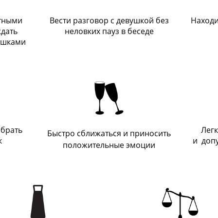
ртными
Вести разговор с девушкой без
Находи
дать
неловких пауз в беседе
вушками
 брать
Лег
Быстро сближаться и приносить
к
и доп
положительные эмоции