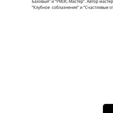
Базовый” и “РМЭС-Мастер”. Автор мастер
“Клубное
_
соблазнение” и “Счастливые о