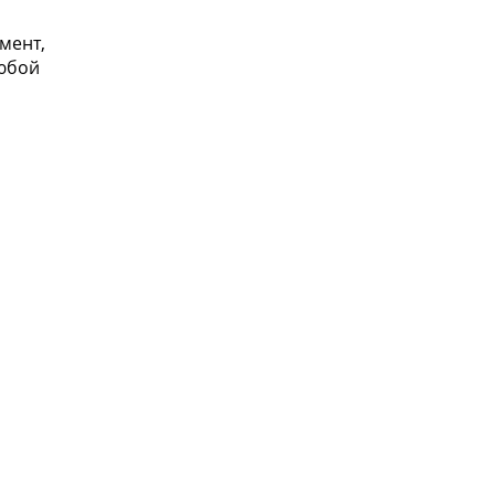
мент,
юбой