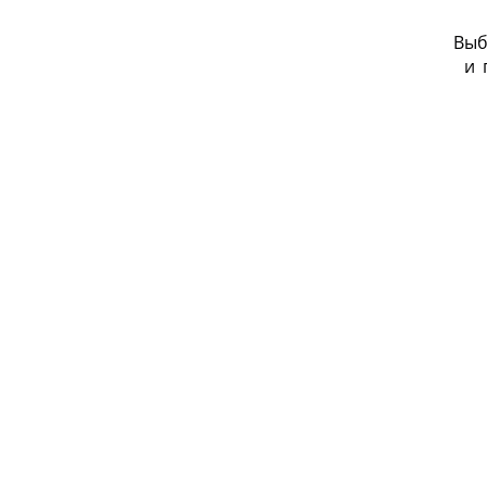
Выб
и
_