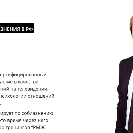
АЗНЕНИЯ В РФ
 сертифицированный
стие в качестве
ений на телевидении.
психологии отношений
.
тирует по соблазнению
это время через него
ор тренингов “РМЭС-