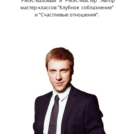
“РМЭС-Базовый” и “РМЭС-Мастер”. Автор
мастер-классов “Клубное
_
соблазнение”
и “Счастливые отношения”.