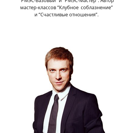
“РМЭС-Базовый” и “РМЭС-Мастер”. Автор
мастер-классов “Клубное
_
соблазнение”
и “Счастливые отношения”.