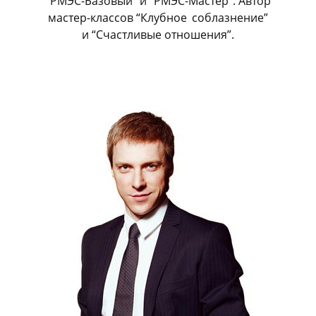
“РМЭС-Базовый” и “РМЭС-Мастер”. Автор
мастер-классов “Клубное
_
соблазнение”
и “Счастливые отношения”.