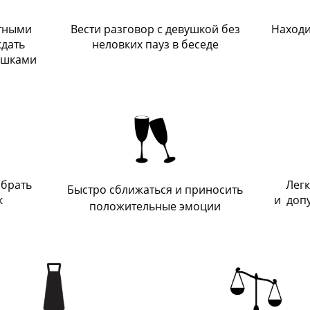
ртными
Вести разговор с девушкой без
Находи
дать
неловких пауз в беседе
вушками
 брать
Лег
Быстро сближаться и приносить
к
и доп
положительные эмоции