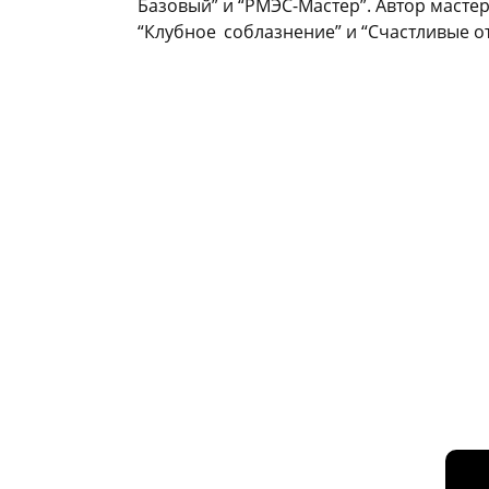
Базовый” и “РМЭС-Мастер”. Автор мастер
“Клубное
_
соблазнение” и “Счастливые о