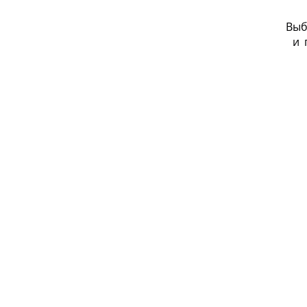
Выб
и
_