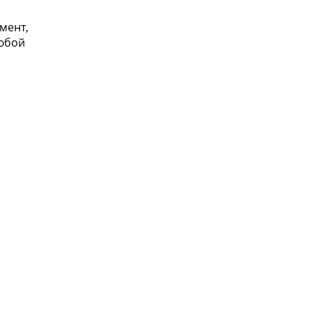
мент,
юбой