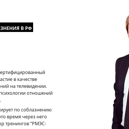
АЗНЕНИЯ В РФ
 сертифицированный
стие в качестве
ений на телевидении.
психологии отношений
.
тирует по соблазнению
это время через него
ор тренингов “РМЭС-