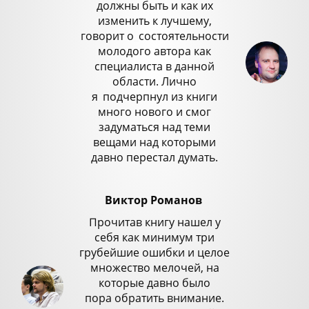
должны быть и как их
изменить к лучшему,
говорит о
_
состоятельности
молодого автора как
специалиста в данной
области. Лично
я
_
подчерпнул из книги
много нового и смог
задуматься над теми
вещами над которыми
давно перестал думать.
Виктор Романов
Прочитав книгу нашел у
себя как минимум три
грубейшие ошибки и целое
множество мелочей, на
которые давно было
пора обратить внимание.