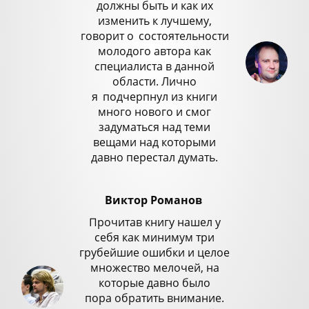
должны быть и как их
изменить к лучшему,
говорит о
_
состоятельности
молодого автора как
специалиста в данной
области. Лично
я
_
подчерпнул из книги
много нового и смог
задуматься над теми
вещами над которыми
давно перестал думать.
Виктор Романов
Прочитав книгу нашел у
себя как минимум три
грубейшие ошибки и целое
множество мелочей, на
которые давно было
пора обратить внимание.