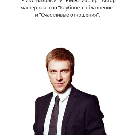
“РМЭС-Базовый” и “РМЭС-Мастер”. Автор
мастер-классов “Клубное
_
соблазнение”
и “Счастливые отношения”.