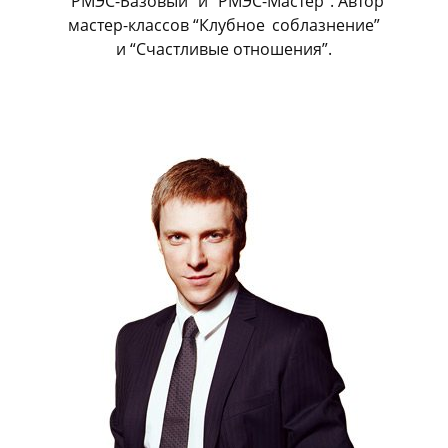
“РМЭС-Базовый” и “РМЭС-Мастер”. Автор
мастер-классов “Клубное
_
соблазнение”
и “Счастливые отношения”.