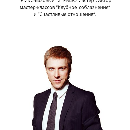
“РМЭС-Базовый” и “РМЭС-Мастер”. Автор
мастер-классов “Клубное
_
соблазнение”
и “Счастливые отношения”.