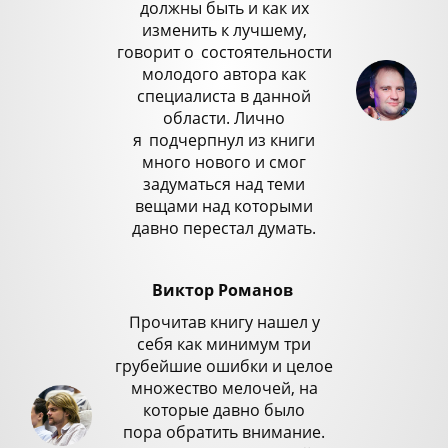
должны быть и как их
изменить к лучшему,
говорит о
_
состоятельности
молодого автора как
специалиста в данной
области. Лично
я
_
подчерпнул из книги
много нового и смог
задуматься над теми
вещами над которыми
давно перестал думать.
Виктор Романов
Прочитав книгу нашел у
себя как минимум три
грубейшие ошибки и целое
множество мелочей, на
которые давно было
пора обратить внимание.