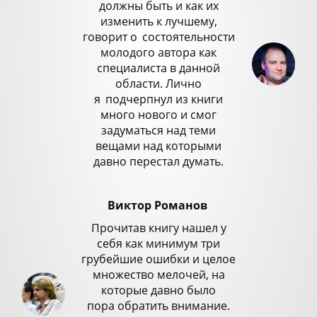
должны быть и как их
изменить к лучшему,
говорит о
_
состоятельности
молодого автора как
специалиста в данной
области. Лично
я
_
подчерпнул из книги
много нового и смог
задуматься над теми
вещами над которыми
давно перестал думать.
Виктор Романов
Прочитав книгу нашел у
себя как минимум три
грубейшие ошибки и целое
множество мелочей, на
которые давно было
пора обратить внимание.