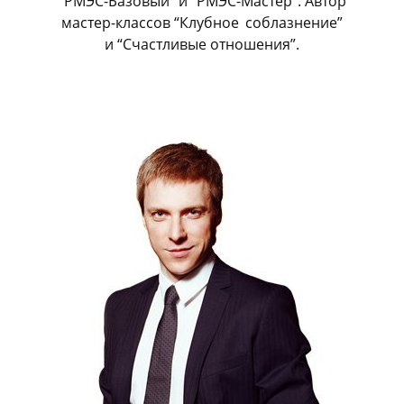
“РМЭС-Базовый” и “РМЭС-Мастер”. Автор
мастер-классов “Клубное
_
соблазнение”
и “Счастливые отношения”.