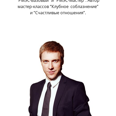
“РМЭС-Базовый” и “РМЭС-Мастер”. Автор
мастер-классов “Клубное
_
соблазнение”
и “Счастливые отношения”.