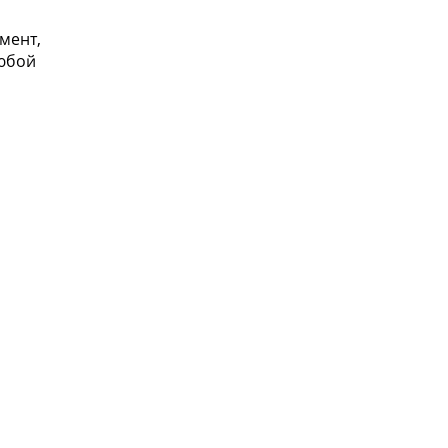
мент,
юбой