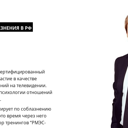
АЗНЕНИЯ В РФ
 сертифицированный
стие в качестве
ений на телевидении.
психологии отношений
.
тирует по соблазнению
это время через него
ор тренингов “РМЭС-