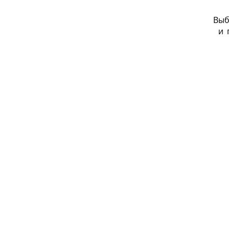
Выб
и
_