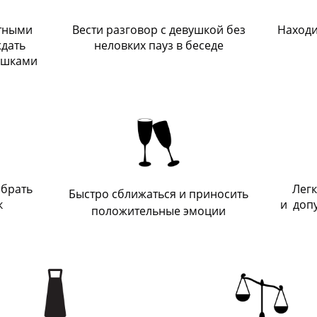
ртными
Вести разговор с девушкой без
Находи
дать
неловких пауз в беседе
вушками
 брать
Лег
Быстро сближаться и приносить
к
и доп
положительные эмоции