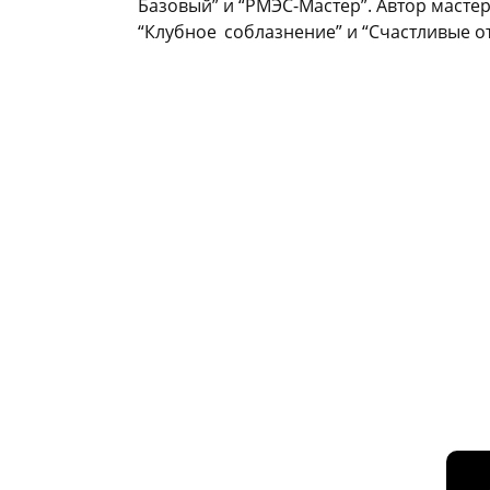
Базовый” и “РМЭС-Мастер”. Автор мастер
“Клубное
_
соблазнение” и “Счастливые о