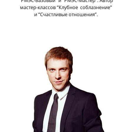
“РМЭС-Базовый” и “РМЭС-Мастер”. Автор
мастер-классов “Клубное
_
соблазнение”
и “Счастливые отношения”.