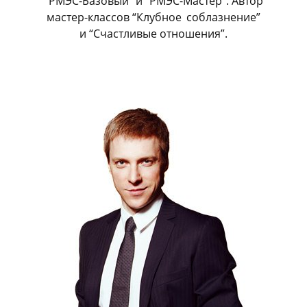
“РМЭС-Базовый” и “РМЭС-Мастер”. Автор
мастер-классов “Клубное
_
соблазнение”
и “Счастливые отношения”.